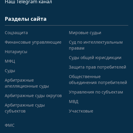
Наш Telegram канал
Разделы сайта
Соцзащита
Мировые судьи
Финансовые управляющие
Суд по интеллектуальным
правам
Нотариусы
Суды общей юрисдикции
МФЦ
Защита прав потребителей
Суды
Общественные
Арбитражные
объединения потребителей
апелляционные суды
Управления по субъектам
Арбитражные суды округов
МВД
Арбитражные суды
субъектов
Участковые
ФМС