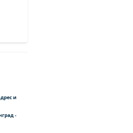
дрес и
град -