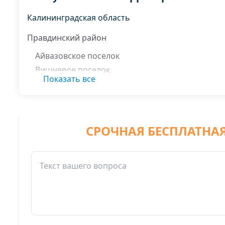
Калининградская область
Правдинский район
Айвазовское поселок
Вишневое поселок
Показать все
Гоголевское поселок
Железнодорожный пгт
Липняки поселок
Никитино поселок
СРОЧНАЯ БЕСПЛАТНА
Новоселки поселок
Новостроево поселок
Чайкино поселок