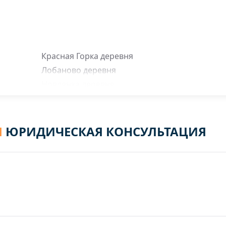
Красная Горка деревня
Лобаново деревня
Новлянка деревня
Новлянка поселок
Паршово деревня
Хвосцово деревня
Я
ЮРИДИЧЕСКАЯ КОНСУЛЬТАЦИЯ