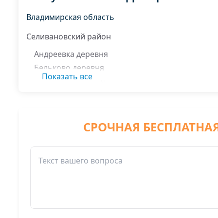
Владимирская область
Селивановский район
Андреевка деревня
Бельково деревня
Показать все
Высоково деревня
Делово деревня
Дуброво село
Знаменка деревня
СРОЧНАЯ БЕСПЛАТНА