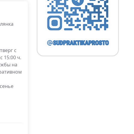
влянка
тверг с
с 15:00 ч.
лужбы на
ративном
есенье