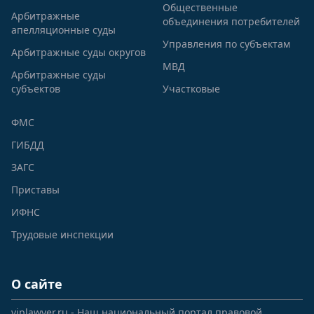
Общественные
Арбитражные
объединения потребителей
апелляционные суды
Управления по субъектам
Арбитражные суды округов
МВД
Арбитражные суды
субъектов
Участковые
ФМС
ГИБДД
ЗАГС
Приставы
ИФНС
Трудовые инспекции
О сайте
viplawyer.ru - Наш национальный портал правовой