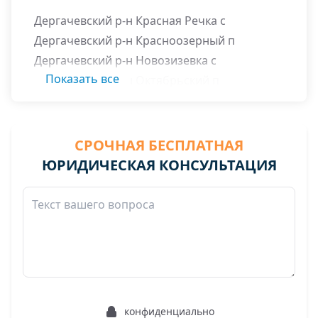
Дергачевский р-н Красная Речка с
Дергачевский р-н Красноозерный п
Дергачевский р-н Новозизевка с
Показать все
Дергачевский р-н Октябрьский п
Дергачевский р-н Степной п
Дергачевский р-н Уфимовский п
Дергачевский район
СРОЧНАЯ БЕСПЛАТНАЯ
Восточный поселок
ЮРИДИЧЕСКАЯ КОНСУЛЬТАЦИЯ
Хорольский поселок
Цементный поселок
конфиденциально