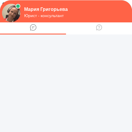
Сайт
Сохранить моё имя, email и адрес сайта в этом браузере для
последующих моих комментариев.
Главное меню
Главная
Сотрудничество
Политика
безопасности
Пользовательское соглашение
Контакты
Форум юристов
Наш Telegram канал
Разделы сайта
Соцзащита
Финансовые управляющие
Нотариусы
МФЦ
Суды
Арбитражные апелляционные суды
Арбитражные суды
округов
Арбитражные суды субъектов
Мировые судьи
Суд по интеллектуальным правам
Суды
общей юрисдикции
Защита прав потребителей
Общественные
объединения потребителей
Управления по субъектам
МВД