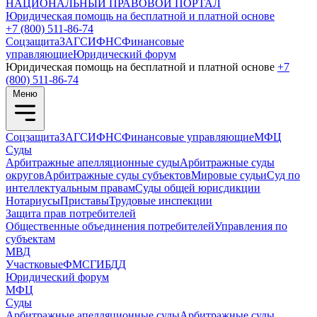
НАЦИОНАЛЬНЫЙ
ПРАВОВОЙ ПОРТАЛ
Юридическая помощь на бесплатной и платной основе
+7 (800) 511-86-74
Соцзащита
ЗАГС
ИФНС
Финансовые
управляющие
Юридический форум
Юридическая помощь на бесплатной и платной основе
+7
(800) 511-86-74
Меню
Соцзащита
ЗАГС
ИФНС
Финансовые управляющие
МФЦ
Суды
Арбитражные апелляционные суды
Арбитражные суды
округов
Арбитражные суды субъектов
Мировые судьи
Суд по
интеллектуальным правам
Суды общей юрисдикции
Нотариусы
Приставы
Трудовые инспекции
Защита прав потребителей
Общественные объединения потребителей
Управления по
субъектам
МВД
Участковые
ФМС
ГИБДД
Юридический форум
МФЦ
Суды
Арбитражные апелляционные суды
Арбитражные суды