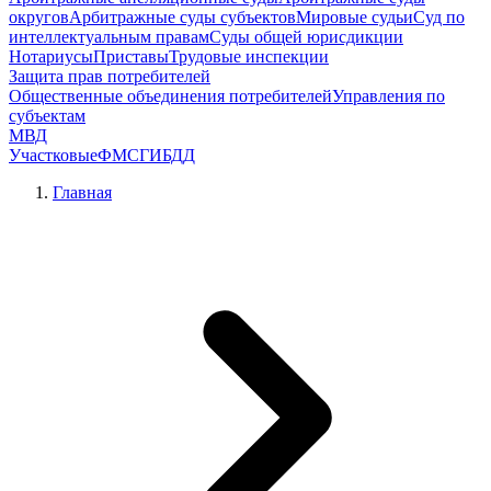
округов
Арбитражные суды субъектов
Мировые судьи
Суд по
интеллектуальным правам
Суды общей юрисдикции
Нотариусы
Приставы
Трудовые инспекции
Защита прав потребителей
Общественные объединения потребителей
Управления по
субъектам
МВД
Участковые
ФМС
ГИБДД
Главная