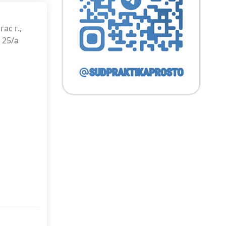
ас г.,
 25/а