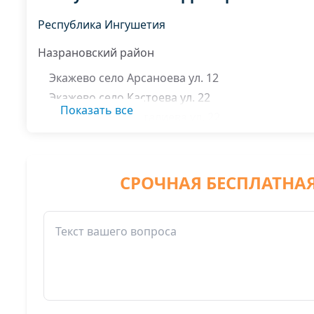
Республика Ингушетия
Назрановский район
Экажево село Арсаноева ул. 12
Экажево село Кастоева ул. 22
Показать все
Экажево село Муталиева ул. 22
Экажево село Оздоева ул. 14
Экажево село Шанхоева ул. 45
СРОЧНАЯ БЕСПЛАТНА