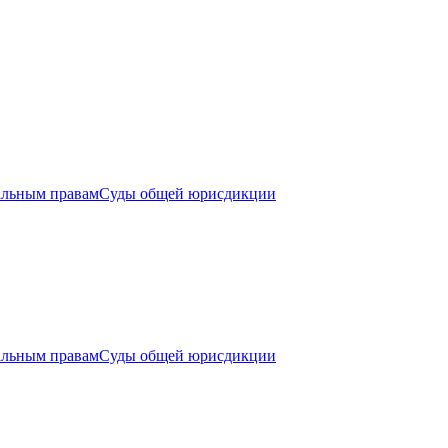
альным правам
Суды общей юрисдикции
альным правам
Суды общей юрисдикции