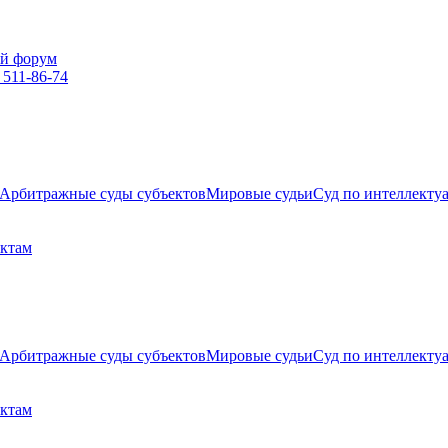
й форум
 511-86-74
Арбитражные суды субъектов
Мировые судьи
Суд по интеллекту
ектам
Арбитражные суды субъектов
Мировые судьи
Суд по интеллекту
ектам