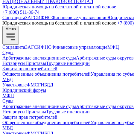
НАЦИОНАЛЬНЫЙ
ПРАВОВОЙ ПОРТАЛ
Юридическая помощь на бесплатной и платной основе
+7 (800) 511-86-74
Соцзащита
ЗАГС
ИФНС
Финансовые управляющие
Юридически
Юридическая помощь на бесплатной и платной основе
+7 (800)
Меню
Соцзащита
ЗАГС
ИФНС
Финансовые управляющие
МФЦ
Суды
Арбитражные апелляционные суды
Арбитражные суды округов
Нотариусы
Приставы
Трудовые инспекции
Защита прав потребителей
Общественные объединения потребителей
Управления по субъ
МВД
Участковые
ФМС
ГИБДД
Юридический форум
МФЦ
Суды
Арбитражные апелляционные суды
Арбитражные суды округов
Нотариусы
Приставы
Трудовые инспекции
Защита прав потребителей
Общественные объединения потребителей
Управления по субъ
МВД
Участковые
ФМС
ГИБДД