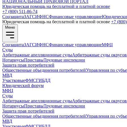
НАЦИОНАЛЬНЫЙ
ПРАВОВОЙ ПОРТАЛ
Юридическая помощь на бесплатной и платной основе
+7 (800) 511-86-74
Соцзащита
ЗАГС
ИФНС
Финансовые управляющие
Юридически
Юридическая помощь на бесплатной и платной основе
+7 (800)
Меню
Соцзащита
ЗАГС
ИФНС
Финансовые управляющие
МФЦ
Суды
Арбитражные апелляционные суды
Арбитражные суды округов
Нотариусы
Приставы
Трудовые инспекции
Защита прав потребителей
Общественные объединения потребителей
Управления по субъ
МВД
Участковые
ФМС
ГИБДД
Юридический форум
МФЦ
Суды
Арбитражные апелляционные суды
Арбитражные суды округов
Нотариусы
Приставы
Трудовые инспекции
Защита прав потребителей
Общественные объединения потребителей
Управления по субъ
МВД
Участковые
ФМС
ГИБДД