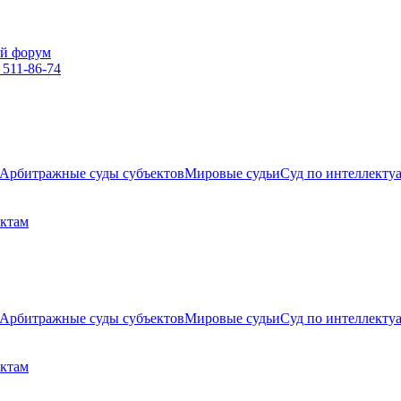
й форум
 511-86-74
Арбитражные суды субъектов
Мировые судьи
Суд по интеллекту
ектам
Арбитражные суды субъектов
Мировые судьи
Суд по интеллекту
ектам