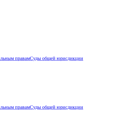
альным правам
Суды общей юрисдикции
альным правам
Суды общей юрисдикции