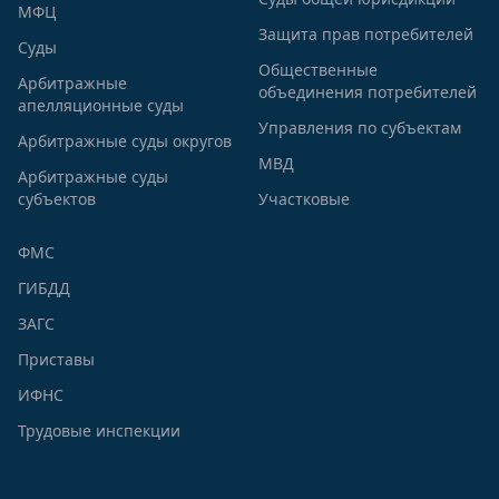
МФЦ
Защита прав потребителей
Суды
Общественные
Арбитражные
объединения потребителей
апелляционные суды
Управления по субъектам
Арбитражные суды округов
МВД
Арбитражные суды
субъектов
Участковые
ФМС
ГИБДД
ЗАГС
Приставы
ИФНС
Трудовые инспекции