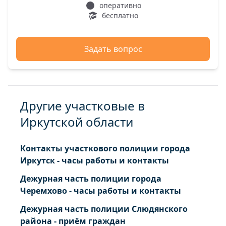
183 184 185 186 187 188 189 190 191 192 193 194
оперативно
бесплатно
195 196 197 198 199 199а 200 201 202 202а 203
204 205 206 208 209 210 211 212 213 214 215 216
216/1 216а 217 218 218а 218б
Задать вопрос
Байкальск г. Кожова Гагарина мкр. ул. 1 2 3 4 5
6
Байкальск г. Целлюлозников Гагарина мкр. ул.
1 2 3 4 5 6 7 8 9
Другие участковые в
Иркутской области
Контакты участкового полиции города
Иркутск - часы работы и контакты
Дежурная часть полиции города
Черемхово - часы работы и контакты
Дежурная часть полиции Слюдянского
района - приём граждан