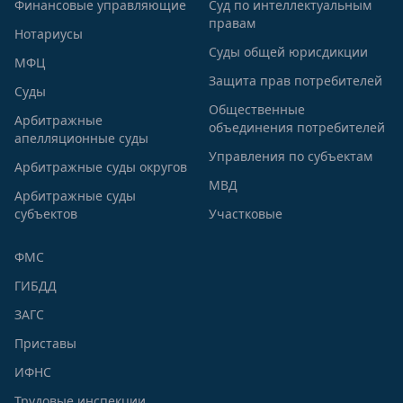
Финансовые управляющие
Суд по интеллектуальным
правам
Нотариусы
Суды общей юрисдикции
МФЦ
Защита прав потребителей
Суды
Общественные
Арбитражные
объединения потребителей
апелляционные суды
Управления по субъектам
Арбитражные суды округов
МВД
Арбитражные суды
субъектов
Участковые
ФМС
ГИБДД
ЗАГС
Приставы
ИФНС
Трудовые инспекции