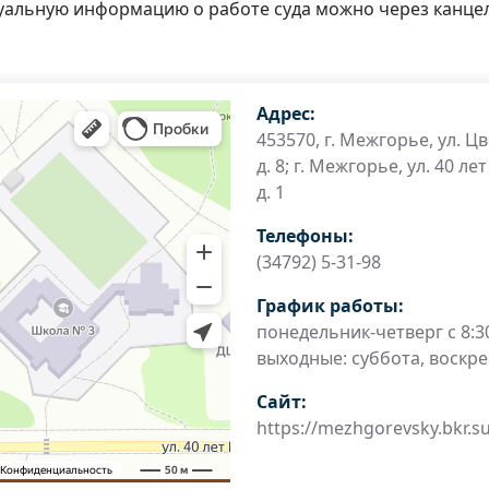
туальную информацию о работе суда можно через канце
Адрес:
453570, г. Межгорье, ул. Ц
д. 8; г. Межгорье, ул. 40 ле
д. 1
Телефоны:
(34792) 5-31-98
График работы:
понедельник-четверг с 8:30
выходные: суббота, воскр
Сайт:
https://mezhgorevsky.bkr.su