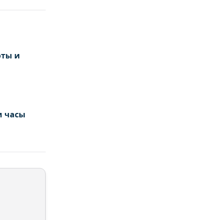
оты и
и часы