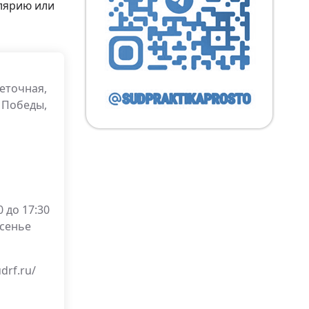
лярию или
веточная,
т Победы,
 до 17:30
есенье
drf.ru/