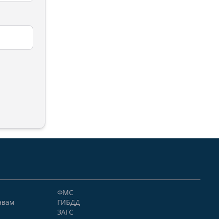
ФМС
авам
ГИБДД
ЗАГС