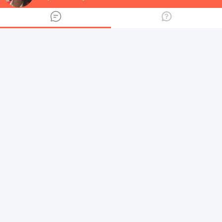
оперативно
бесплатно
Задать вопрос
Другие суды в Республике
Башкортостан
Контакты Агидельского городского суда -
контактная информация
Белорецкий городской суд - часы работы и
адрес
Октябрьский городской суд (Республика
Башкортостан)