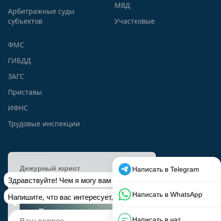
МВД
Арбитражные суды
субъектов
Участковые
ФМС
ГИБДД
ЗАГС
Приставы
ИФНС
Трудовые инспекции
О сайте
viplawyer.ru - Наш национальный портал правовой
информации был создан с целью помочь всем тем, у кого
есть сложные юридические вопросы, и кто ищет на них
грамотные и бесплатные ответы от профессиональных
юристов. Мы преследуем цель обеспечить граждан РФ