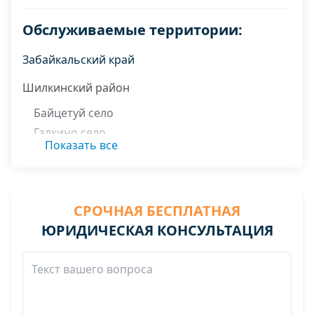
Обслуживаемые территории:
Забайкальский край
Шилкинский район
Байцетуй село
Галкино село
Показать все
Зубарево село
Красноярово село
Первомайский пгт Микрорайон нп
СРОЧНАЯ БЕСПЛАТНАЯ
Первомайский пгт Микрорайон нп
ЮРИДИЧЕСКАЯ КОНСУЛЬТАЦИЯ
Размахнино село
Саввино село
Солнцево село