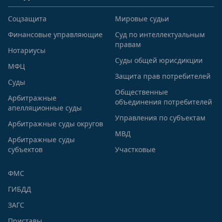
Соцзащита
Мировые судьи
Финансовые управляющие
Суд по интеллектуальным
правам
Нотариусы
Суды общей юрисдикции
МФЦ
Защита прав потребителей
Суды
Общественные
Арбитражные
объединения потребителей
апелляционные суды
Управления по субъектам
Арбитражные суды округов
МВД
Арбитражные суды
субъектов
Участковые
ФМС
ГИБДД
ЗАГС
Приставы