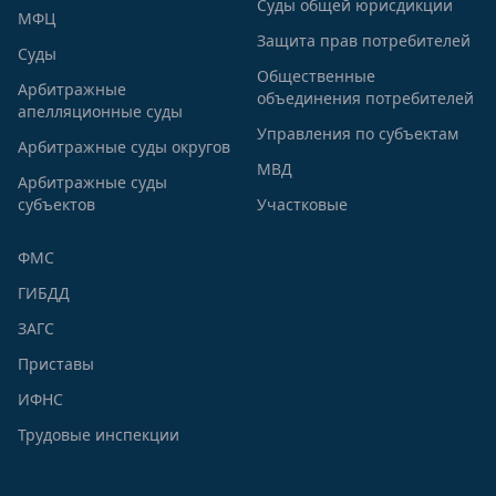
Суды общей юрисдикции
МФЦ
Защита прав потребителей
Суды
Общественные
Арбитражные
объединения потребителей
апелляционные суды
Управления по субъектам
Арбитражные суды округов
МВД
Арбитражные суды
субъектов
Участковые
ФМС
ГИБДД
ЗАГС
Приставы
ИФНС
Трудовые инспекции