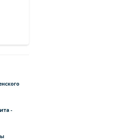
енского
ита -
ты