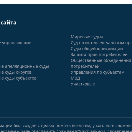
 сайта
Мировые судьи
е управляющие
Суд по интеллектуальным пр
Суды общей юрисдикции
Защита прав потребителей
Общественные объединения
е апелляционные суды
потребителей
е суды округов
Управления по субъектам
е суды субъектов
МВД
Участковые
мации был создан с целью помочь всем тем, у кого есть сложн
еследуем цель обеспечить граждан РФ актуальной, своевремен