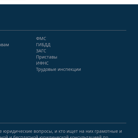
ФМС
авам
ГИБДД
ЗАГС
Приставы
ИФНС
Трудовые инспекции
ые юридические вопросы, и кто ищет на них грамотные и
ной и бесплатной юридической консультацией по