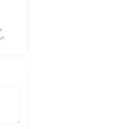
л
ул
л