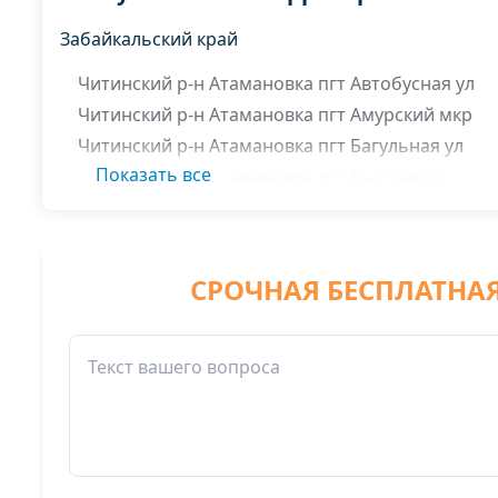
Забайкальский край
Читинский р-н Атамановка пгт Автобусная ул
Читинский р-н Атамановка пгт Амурский мкр
Читинский р-н Атамановка пгт Багульная ул
Показать все
Читинский р-н Атамановка пгт Быстрая ул
Читинский р-н Атамановка пгт Долгожданная у
Читинский р-н Атамановка пгт Дружная ул
Читинский р-н Атамановка пгт Забайкальская у
СРОЧНАЯ БЕСПЛАТНА
Читинский р-н Атамановка пгт Зеленая ул
Читинский р-н Атамановка пгт Казачья ул
Читинский р-н Атамановка пгт Кооперативная 
Читинский район
Атамановка пгт Матюгина ул. 2-202 четные ном
Атамановка пгт Набережная ул. 12 13 14 15 16 17 
Атамановка пгт Связи ул. 1 2 3 4 5 6 7 8 9 10 11 1