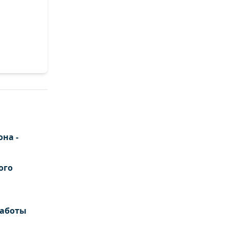
на -
ого
работы