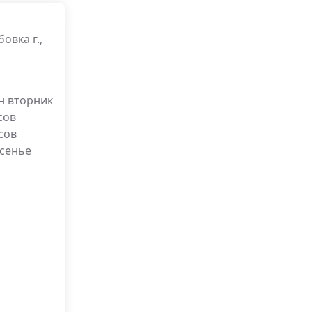
овка г.,
н вторник
сов
сов
есенье