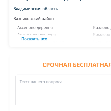
Владимирская область
Вязниковский район
Аксеново деревня
Козлово
Артемково деревня
Комлево
Показать все
Большие Удолы деревня
Кудрявц
Брагино деревня
Кузьмин
Бурино деревня
Лапино 
Бурино поселок
Липовска
СРОЧНАЯ БЕСПЛАТНА
Войново деревня
Лог дере
Головино деревня
Лужки д
Горемыкино деревня
Малые У
Данилково деревня
Марьино
Заборочье деревня
Митины 
Золотая Грива деревня
Ново де
Ивановка деревня
Олтушев