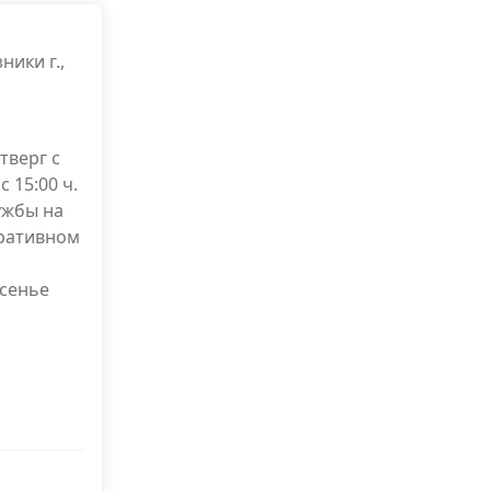
ники г.,
тверг с
с 15:00 ч.
лужбы на
ративном
есенье