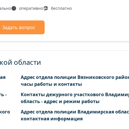
 деревня
Якушиха деревня
ально
оперативно
бесплатно
деревня
Задать вопрос
кой области
ая
Адрес отдела полиции Вязниковского район
часы работы и контакты
ь -
Контакты дежурного участкового Владими
область - адрес и режим работы
кого
Адрес отдела полиции Владимирская област
контактная информация