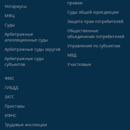
правам
Нотариусы
Суды общей юрисдикции
МФЦ
Защита прав потребителей
Суды
Общественные
Арбитражные
объединения потребителей
апелляционные суды
Управления по субъектам
Арбитражные суды округов
МВД
Арбитражные суды
субъектов
Участковые
ФМС
ГИБДД
ЗАГС
Приставы
ИФНС
Трудовые инспекции