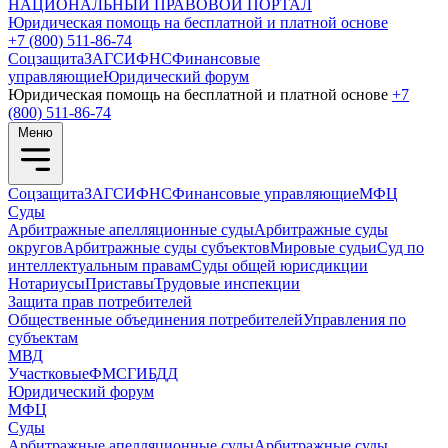
НАЦИОНАЛЬНЫЙ
ПРАВОВОЙ ПОРТАЛ
Юридическая помощь на бесплатной и платной основе
+7 (800) 511-86-74
Соцзащита
ЗАГС
ИФНС
Финансовые
управляющие
Юридический форум
Юридическая помощь на бесплатной и платной основе
+7
(800) 511-86-74
Меню
Соцзащита
ЗАГС
ИФНС
Финансовые управляющие
МФЦ
Суды
Арбитражные апелляционные суды
Арбитражные суды
округов
Арбитражные суды субъектов
Мировые судьи
Суд по
интеллектуальным правам
Суды общей юрисдикции
Нотариусы
Приставы
Трудовые инспекции
Защита прав потребителей
Общественные объединения потребителей
Управления по
субъектам
МВД
Участковые
ФМС
ГИБДД
Юридический форум
МФЦ
Суды
Арбитражные апелляционные суды
Арбитражные суды