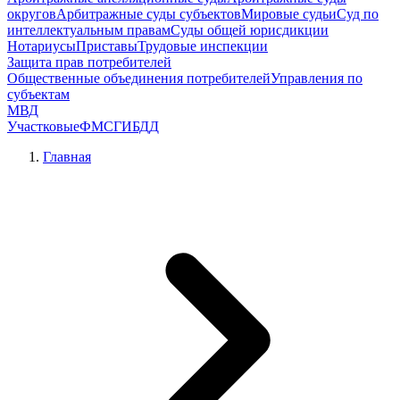
округов
Арбитражные суды субъектов
Мировые судьи
Суд по
интеллектуальным правам
Суды общей юрисдикции
Нотариусы
Приставы
Трудовые инспекции
Защита прав потребителей
Общественные объединения потребителей
Управления по
субъектам
МВД
Участковые
ФМС
ГИБДД
Главная