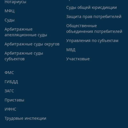
Нотариусы
Суды общей юрисдикции
МФЦ
Защита прав потребителей
Суды
Общественные
Арбитражные
объединения потребителей
апелляционные суды
Управления по субъектам
Арбитражные суды округов
МВД
Арбитражные суды
субъектов
Участковые
ФМС
ГИБДД
ЗАГС
Приставы
ИФНС
Трудовые инспекции