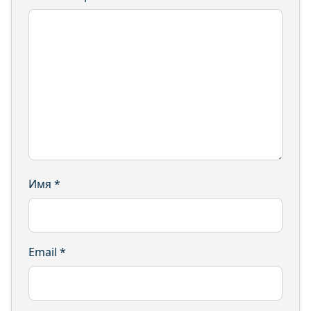
Имя
*
Email
*