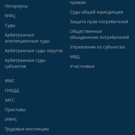
правам
Нотариусы
Суды общей юрисдикции
МФЦ
Защита прав потребителей
Суды
Общественные
Арбитражные
объединения потребителей
апелляционные суды
Управления по субъектам
Арбитражные суды округов
МВД
Арбитражные суды
субъектов
Участковые
ФМС
ГИБДД
ЗАГС
Приставы
ИФНС
Трудовые инспекции