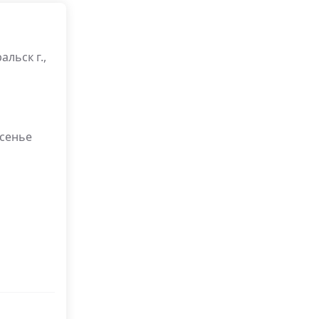
альск г.,
есенье