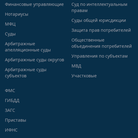
Финансовые управляющие
Суд по интеллектуальным
правам
Нотариусы
Суды общей юрисдикции
МФЦ
Защита прав потребителей
Суды
Общественные
Арбитражные
объединения потребителей
апелляционные суды
Управления по субъектам
Арбитражные суды округов
МВД
Арбитражные суды
субъектов
Участковые
ФМС
ГИБДД
ЗАГС
Приставы
ИФНС