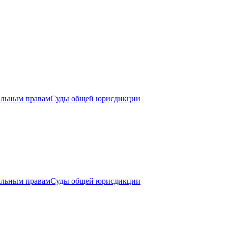
альным правам
Суды общей юрисдикции
альным правам
Суды общей юрисдикции