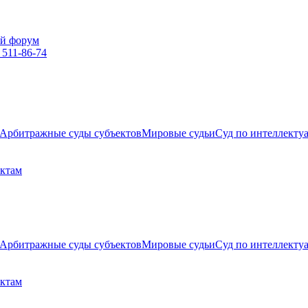
й форум
 511-86-74
Арбитражные суды субъектов
Мировые судьи
Суд по интеллекту
ектам
Арбитражные суды субъектов
Мировые судьи
Суд по интеллекту
ектам