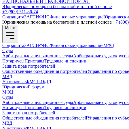
НАЦИОНАЛЬНЫЙ
ПРАВОВОЙ ПОРТАЛ
Юридическая помощь на бесплатной и платной основе
+7 (800) 511-86-74
Соцзащита
ЗАГС
ИФНС
Финансовые управляющие
Юридически
Юридическая помощь на бесплатной и платной основе
+7 (800)
Меню
Соцзащита
ЗАГС
ИФНС
Финансовые управляющие
МФЦ
Суды
Арбитражные апелляционные суды
Арбитражные суды округов
Нотариусы
Приставы
Трудовые инспекции
Защита прав потребителей
Общественные объединения потребителей
Управления по субъ
МВД
Участковые
ФМС
ГИБДД
Юридический форум
МФЦ
Суды
Арбитражные апелляционные суды
Арбитражные суды округов
Нотариусы
Приставы
Трудовые инспекции
Защита прав потребителей
Общественные объединения потребителей
Управления по субъ
МВД
Участковые
ФМС
ГИБДД