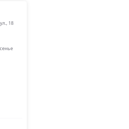
л., 18
есенье