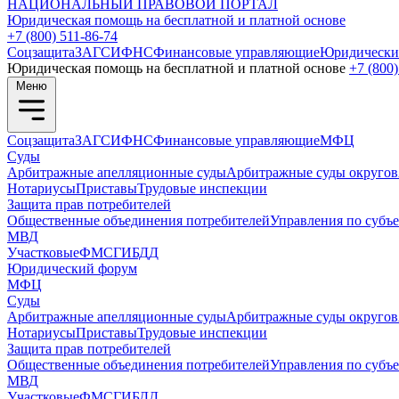
НАЦИОНАЛЬНЫЙ
ПРАВОВОЙ ПОРТАЛ
Юридическая помощь на бесплатной и платной основе
+7 (800) 511-86-74
Соцзащита
ЗАГС
ИФНС
Финансовые управляющие
Юридически
Юридическая помощь на бесплатной и платной основе
+7 (800)
Меню
Соцзащита
ЗАГС
ИФНС
Финансовые управляющие
МФЦ
Суды
Арбитражные апелляционные суды
Арбитражные суды округов
Нотариусы
Приставы
Трудовые инспекции
Защита прав потребителей
Общественные объединения потребителей
Управления по субъ
МВД
Участковые
ФМС
ГИБДД
Юридический форум
МФЦ
Суды
Арбитражные апелляционные суды
Арбитражные суды округов
Нотариусы
Приставы
Трудовые инспекции
Защита прав потребителей
Общественные объединения потребителей
Управления по субъ
МВД
Участковые
ФМС
ГИБДД