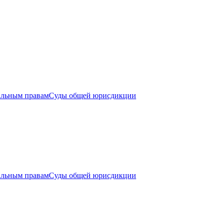
альным правам
Суды общей юрисдикции
альным правам
Суды общей юрисдикции