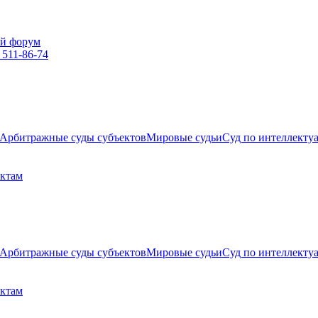
й форум
 511-86-74
Арбитражные суды субъектов
Мировые судьи
Суд по интеллекту
ектам
Арбитражные суды субъектов
Мировые судьи
Суд по интеллекту
ектам