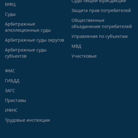
Суды общей юрисдикции
МФЦ
Защита прав потребителей
Суды
Общественные
Арбитражные
объединения потребителей
апелляционные суды
Управления по субъектам
Арбитражные суды округов
МВД
Арбитражные суды
субъектов
Участковые
ФМС
ГИБДД
ЗАГС
Приставы
ИФНС
Трудовые инспекции