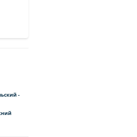
ьский -
жний