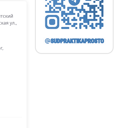
итский
кая ул.,
г,