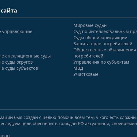
 сайта
Мировые судьи
е управляющие
Суд по интеллектуальным пр
Суды общей юрисдикции
Защита прав потребителей
Общественные объединения
е апелляционные суды
потребителей
е суды округов
Управления по субъектам
е суды субъектов
МВД
Участковые
мации был создан с целью помочь всем тем, у кого есть сложн
еследуем цель обеспечить граждан РФ актуальной, своевремен
щены.