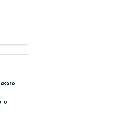
ского
ого
-