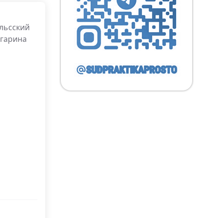
ельсский
агарина