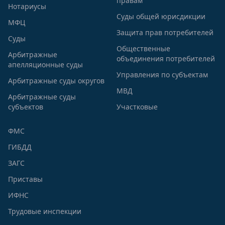
правам
Нотариусы
Суды общей юрисдикции
МФЦ
Защита прав потребителей
Суды
Общественные
Арбитражные
объединения потребителей
апелляционные суды
Управления по субъектам
Арбитражные суды округов
МВД
Арбитражные суды
субъектов
Участковые
ФМС
ГИБДД
ЗАГС
Приставы
ИФНС
Трудовые инспекции