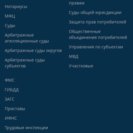
правам
Нотариусы
Суды общей юрисдикции
МФЦ
Защита прав потребителей
Суды
Общественные
Арбитражные
объединения потребителей
апелляционные суды
Управления по субъектам
Арбитражные суды округов
МВД
Арбитражные суды
субъектов
Участковые
ФМС
ГИБДД
ЗАГС
Приставы
ИФНС
Трудовые инспекции