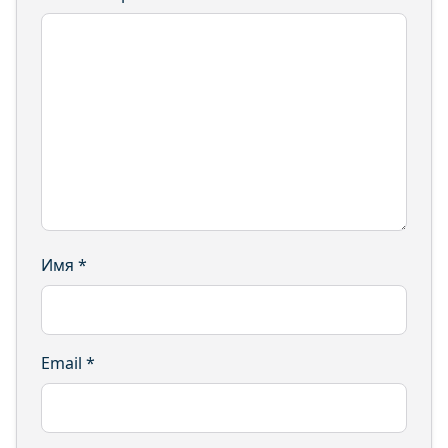
Имя
*
Email
*