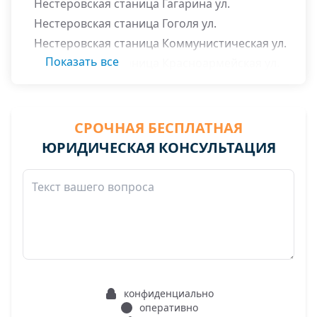
Нестеровская станица Гагарина ул.
Нестеровская станица Гоголя ул.
Нестеровская станица Коммунистическая ул.
Показать все
Нестеровская станица Красноармейская ул.
Нестеровская станица Леонидова ул.
Нестеровская станица М.Горького ул.
Нестеровская станица Первомайская ул.
СРОЧНАЯ БЕСПЛАТНАЯ
Нестеровская станица Пролетарская ул.
ЮРИДИЧЕСКАЯ КОНСУЛЬТАЦИЯ
Нестеровская станица Чкалова ул.
Нестеровская станица Шоссейная ул.
конфиденциально
оперативно