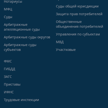
Нотариусы
Суды общей юрисдикции
МФЦ
Защита прав потребителей
Суды
Общественные
Арбитражные
объединения потребителей
апелляционные суды
Управления по субъектам
Арбитражные суды округов
МВД
Арбитражные суды
субъектов
Участковые
ФМС
ГИБДД
ЗАГС
Приставы
ИФНС
Трудовые инспекции