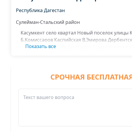
Республика Дагестан
Сулейман-Стальский район
Касумкент село квартал Новый поселок улицы
Б.Комиссаров Каспийская В.Эмирова Дербентс
Показать все
Леонова Школьная Дмитрова 70лет октября С.С
Островского Социалистическая Лезгинцева М
Тельмана Эмиралиева Маяковского Гаджиевой 
Косманавтов Свердлова
СРОЧНАЯ БЕСПЛАТНА