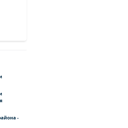
и
и
я
айона -