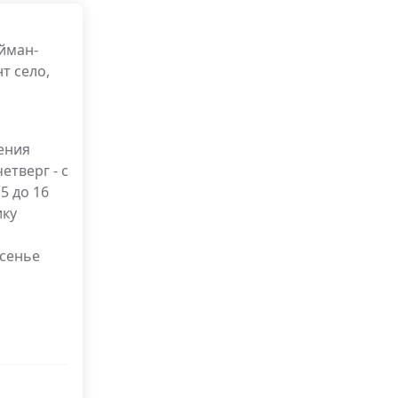
йман-
т село,
ения
четверг - с
15 до 16
ику
есенье