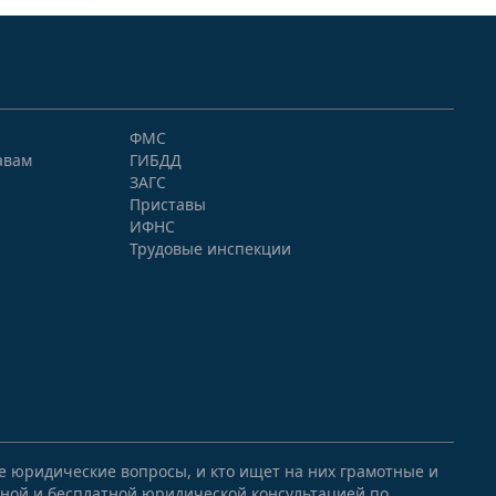
ФМС
авам
ГИБДД
ЗАГС
Приставы
ИФНС
Трудовые инспекции
ые юридические вопросы, и кто ищет на них грамотные и
ной и бесплатной юридической консультацией по