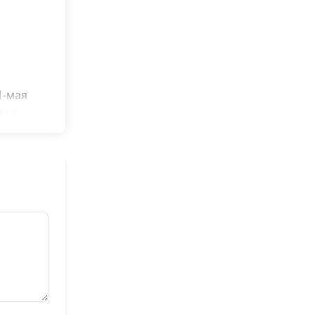
1-мая
кса
ческая
жарулаева