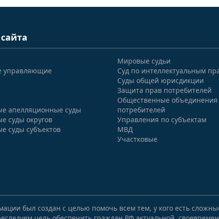
 сайта
Мировые судьи
е управляющие
Суд по интеллектуальным пр
Суды общей юрисдикции
Защита прав потребителей
Общественные объединения
е апелляционные суды
потребителей
е суды округов
Управления по субъектам
е суды субъектов
МВД
Участковые
мации был создан с целью помочь всем тем, у кого есть сложн
еследуем цель обеспечить граждан РФ актуальной, своевремен