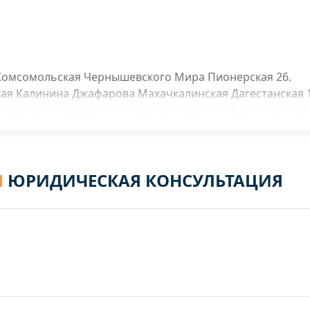
 Комсомольская Чернышевского Мира Пионерская 26.
кая Калинина Джафарова Махачкалинская Дагестанская 
тальского Кирова Октябрьская Герцена Х.Хаметова Мар
еждународная Переселенческая Коорперативная Механи
Больничная Темирханова Гагарина Николаева Титова Д
Я
ЮРИДИЧЕСКАЯ КОНСУЛЬТАЦИЯ