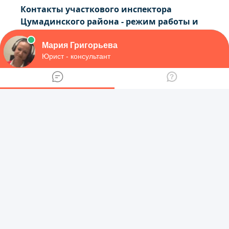
Контакты участкового инспектора
Цумадинского района - режим работы и
контакты
Адрес отдела полиции Ботлихского
района - режим работы и контакты
Адрес участкового отдела полиции города
Дагестанские Огни - телефон и график
работы
Участковый пункт полиции по адресу
Республика Дагестан, Дахадаевский
район, Уркарах село, выше от
центральной Маджалис — Уркарах от
автостанции по дороге в сторону
Оперативный дежурный полиции
Левашинского района - телефон и график
работы