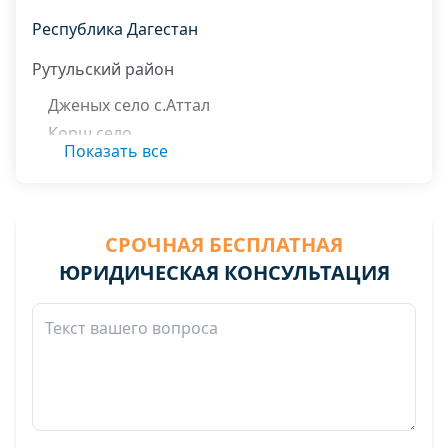
Республика Дагестан
Рутульский район
Дженых село с.Аттал
Корш село
Показать все
Кусур село
Мишлеш село
Муслах село
СРОЧНАЯ БЕСПЛАТНАЯ
Мухах село
ЮРИДИЧЕСКАЯ КОНСУЛЬТАЦИЯ
Сюгут село
Хиях село
Цахур село