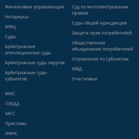
Финансовые управляющие
Суд по интеллектуальным
правам
Нотариусы
Суды общей юрисдикции
МФЦ
Защита прав потребителей
Суды
Общественные
Арбитражные
объединения потребителей
апелляционные суды
Управления по субъектам
Арбитражные суды округов
МВД
Арбитражные суды
субъектов
Участковые
ФМС
ГИБДД
ЗАГС
Приставы
ИФНС