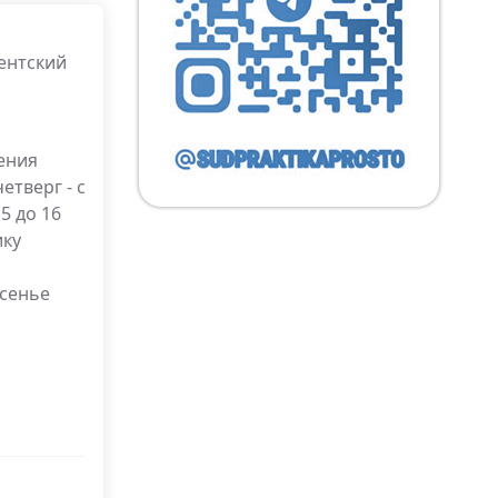
ентский
ения
четверг - с
15 до 16
ику
есенье