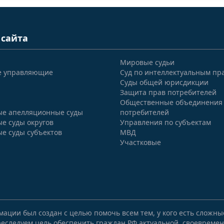
 сайта
Мировые судьи
е управляющие
Суд по интеллектуальным пр
Суды общей юрисдикции
Защита прав потребителей
Общественные объединения
е апелляционные суды
потребителей
е суды округов
Управления по субъектам
е суды субъектов
МВД
Участковые
мации был создан с целью помочь всем тем, у кого есть сложн
еследуем цель обеспечить граждан РФ актуальной, своевремен