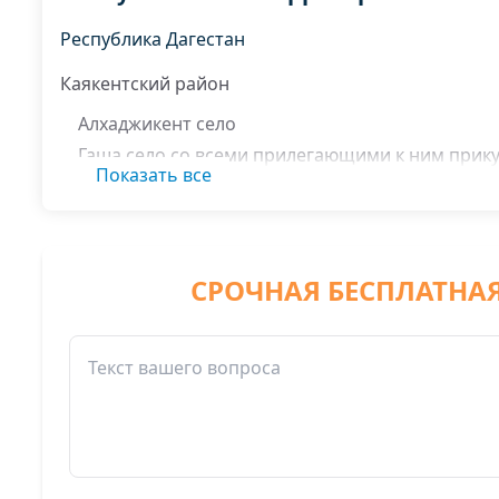
Республика Дагестан
Каякентский район
Алхаджикент село
Гаша село со всеми прилегающими к ним прик
Показать все
Усемикент село
СРОЧНАЯ БЕСПЛАТНА