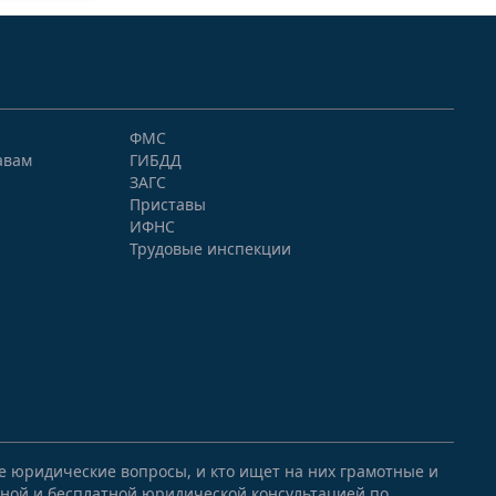
ФМС
авам
ГИБДД
ЗАГС
Приставы
ИФНС
Трудовые инспекции
ые юридические вопросы, и кто ищет на них грамотные и
ной и бесплатной юридической консультацией по