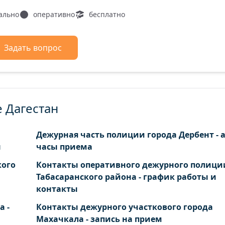
ально
оперативно
бесплатно
Задать вопрос
е Дагестан
Дежурная часть полиции города Дербент - а
ы
часы приема
кого
Контакты оперативного дежурного полици
Табасаранского района - график работы и
контакты
а -
Контакты дежурного участкового города
Махачкала - запись на прием