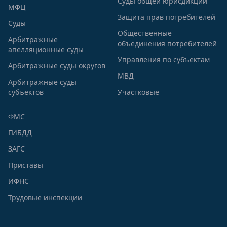
Суды общей юрисдикции
МФЦ
Защита прав потребителей
Суды
Общественные
Арбитражные
объединения потребителей
апелляционные суды
Управления по субъектам
Арбитражные суды округов
МВД
Арбитражные суды
субъектов
Участковые
ФМС
ГИБДД
ЗАГС
Приставы
ИФНС
Трудовые инспекции