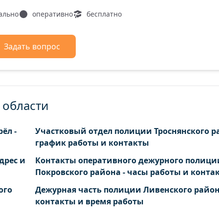
Болхов г. Фрунзе ул.
ально
оперативно
бесплатно
Болхов г. Фрунзенский переулок
Болхов г. Ямская ул.
Задать вопрос
 области
ёл -
Участковый отдел полиции Троснянского ра
график работы и контакты
дрес и
Контакты оперативного дежурного полици
Покровского района - часы работы и конта
ого
Дежурная часть полиции Ливенского район
контакты и время работы