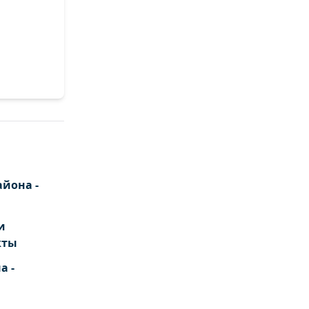
йона -
и
кты
а -