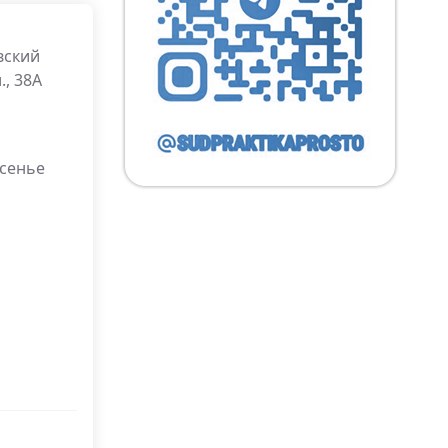
вский
., 38А
есенье