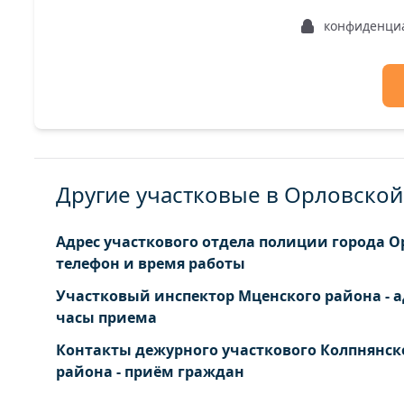
Болхов г. Козырева ул.
конфиденци
Болхов г. Красная Гора ул.
Болхов г. Ленина ул.
Другие участковые в Орловской
Адрес участкового отдела полиции города Ор
телефон и время работы
Участковый инспектор Мценского района - а
часы приема
Контакты дежурного участкового Колпнянск
района - приём граждан