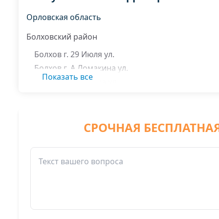
Орловская область
Болховский район
Болхов г. 29 Июля ул.
Болхов г. А.Ломакина ул.
Показать все
Болхов г. Апухтина ул.
Болхов г. Володарского ул.
Болхов г. Воровского ул.
Болхов г. Генерала Белова ул. 58 60 60А 60Б 60В 
СРОЧНАЯ БЕСПЛАТНА
66 66А 68 70 72 72А 72Б 74 74А 76 78 78А 80 80А 
86 88 88А 90 92 94 96 96А 96Б 98 100 102 104 106 
112 114 116 118 120 122 122А 124 124А 126 128 1
134 136 138 140 142 144 146
Болхов г. Жабо переулок
Болхов г. Земляной переулок
Болхов г. Ключикова ул.