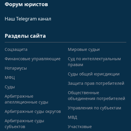
Форум юристов
Наш Telegram канал
Разделы сайта
Соцзащита
Мировые судьи
Финансовые управляющие
Суд по интеллектуальным
правам
Нотариусы
Суды общей юрисдикции
МФЦ
Защита прав потребителей
Суды
Общественные
Арбитражные
объединения потребителей
апелляционные суды
Управления по субъектам
Арбитражные суды округов
МВД
Арбитражные суды
субъектов
Участковые