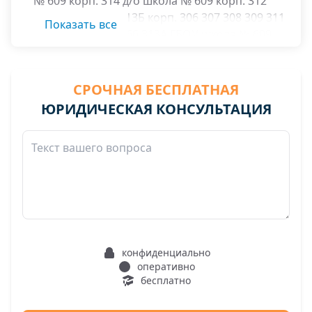
№ 609 корп. 314 д/о школа № 609 корп. 312
магазин 'Ашан' 313Б корп. 306 307 308 309 311
Показать все
313 315 316 320 366 313А ГБОУ школа № 609
корп. 314 д/о школа № 609 корп. 312 магазин
'Ашан' 313Б 313Б стр. 2 - рынок выходного дня
СРОЧНАЯ БЕСПЛАТНАЯ
ЮРИДИЧЕСКАЯ КОНСУЛЬТАЦИЯ
конфиденциально
оперативно
бесплатно