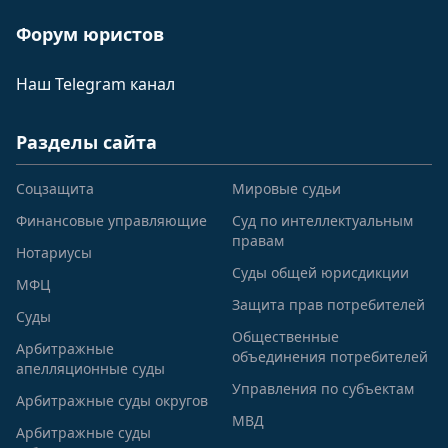
Форум юристов
Наш Telegram канал
Разделы сайта
Соцзащита
Мировые судьи
Финансовые управляющие
Суд по интеллектуальным
правам
Нотариусы
Суды общей юрисдикции
МФЦ
Защита прав потребителей
Суды
Общественные
Арбитражные
объединения потребителей
апелляционные суды
Управления по субъектам
Арбитражные суды округов
МВД
Арбитражные суды