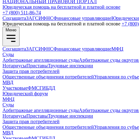
НАЦИОНАЛЬНЫЙ
ПРАВОВОЙ ПОРТАЛ
Юридическая помощь на бесплатной и платной основе
+7 (800) 511-86-74
Соцзащита
ЗАГС
ИФНС
Финансовые управляющие
Юридически
Юридическая помощь на бесплатной и платной основе
+7 (800)
Меню
Соцзащита
ЗАГС
ИФНС
Финансовые управляющие
МФЦ
Суды
Арбитражные апелляционные суды
Арбитражные суды округов
Нотариусы
Приставы
Трудовые инспекции
Защита прав потребителей
Общественные объединения потребителей
Управления по субъ
МВД
Участковые
ФМС
ГИБДД
Юридический форум
МФЦ
Суды
Арбитражные апелляционные суды
Арбитражные суды округов
Нотариусы
Приставы
Трудовые инспекции
Защита прав потребителей
Общественные объединения потребителей
Управления по субъ
МВД
Участковые
ФМС
ГИБДД