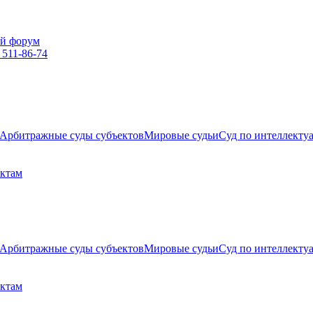
й форум
 511-86-74
Арбитражные суды субъектов
Мировые судьи
Суд по интеллекту
ектам
Арбитражные суды субъектов
Мировые судьи
Суд по интеллекту
ектам