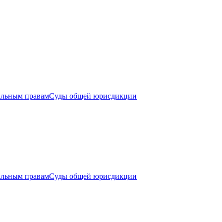
альным правам
Суды общей юрисдикции
альным правам
Суды общей юрисдикции