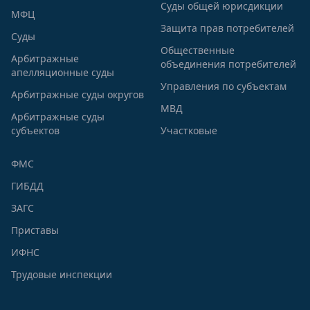
Суды общей юрисдикции
МФЦ
Защита прав потребителей
Суды
Общественные
Арбитражные
объединения потребителей
апелляционные суды
Управления по субъектам
Арбитражные суды округов
МВД
Арбитражные суды
субъектов
Участковые
ФМС
ГИБДД
ЗАГС
Приставы
ИФНС
Трудовые инспекции