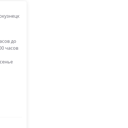
окузнецк
часов до
-00 часов
есенье