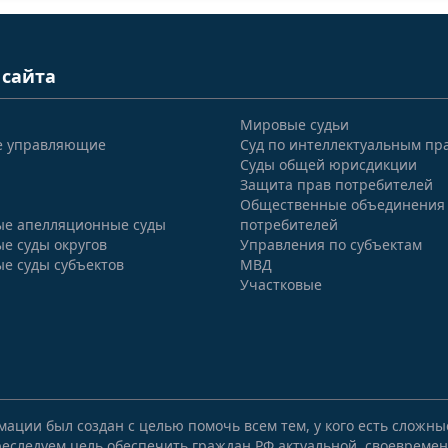
 сайта
Мировые судьи
е управляющие
Суд по интеллектуальным пр
Суды общей юрисдикции
Защита прав потребителей
Общественные объединения
е апелляционные суды
потребителей
е суды округов
Управления по субъектам
е суды субъектов
МВД
Участковые
мации был создан с целью помочь всем тем, у кого есть сложн
еследуем цель обеспечить граждан РФ актуальной, своевремен