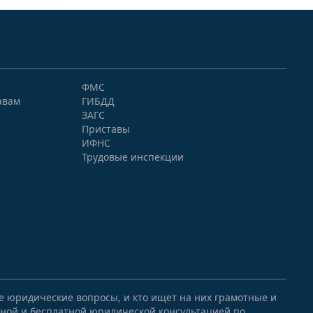
ФМС
авам
ГИБДД
ЗАГС
Приставы
ИФНС
Трудовые инспекции
ые юридические вопросы, и кто ищет на них грамотные и
ной и бесплатной юридической консультацией по