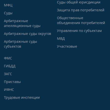
Суды общей юрисдикции
МФЦ
Защита прав потребителей
Суды
Общественные
Арбитражные
объединения потребителей
апелляционные суды
Управления по субъектам
Арбитражные суды округов
МВД
Арбитражные суды
субъектов
Участковые
ФМС
ГИБДД
ЗАГС
Приставы
ИФНС
Трудовые инспекции