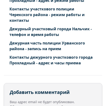
Прохладный - адрес и режим работы
Залукодес село Школьная ул. 1 2 3 4 5 6 7 8 9
10 11 12 13 14 15 16 17 18 19 20 21
Контакты участкового полиции
Черекского района - режим работы и
контакты
Дежурный участковый города Нальчик -
телефон и время работы
Дежурная часть полиции Урванского
района - запись на прием
Контакты дежурного участкового города
Прохладный - адрес и часы приема
Добавить комментарий
Ваш адрес email не будет опубликован.