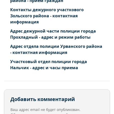
района - приём граждан
Терек г. Свердлова ул. 1 3 5 7 9 11 13 15 17 19 21
Контакты дежурного участкового
23 25 27 29 31 33 35 37 39 41 43 45 47 49 51 53
Зольского района - контактная
55 57 59 61 63 65 65 69 71
информация
Терек г. Теунова ул. Четная сторона улицы
Адрес дежурной части полиции города
Прохладный - адрес и режим работы
Адрес отдела полиции Урванского района
- контактная информация
Участковый отдел полиции города
Нальчик - адрес и часы приема
Добавить комментарий
Ваш адрес email не будет опубликован.