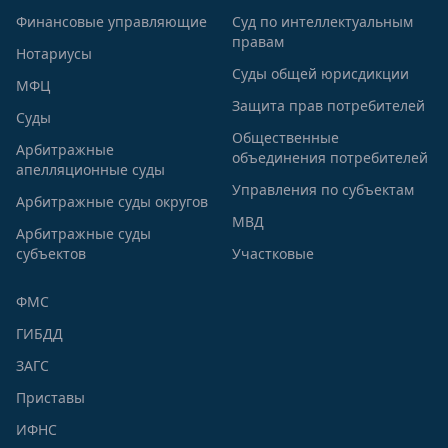
Финансовые управляющие
Суд по интеллектуальным
правам
Нотариусы
Суды общей юрисдикции
МФЦ
Защита прав потребителей
Суды
Общественные
Арбитражные
объединения потребителей
апелляционные суды
Управления по субъектам
Арбитражные суды округов
МВД
Арбитражные суды
субъектов
Участковые
ФМС
ГИБДД
ЗАГС
Приставы
ИФНС