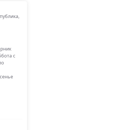
публика,
орник
ббота с
по
есенье