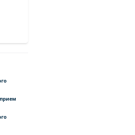
ого
 прием
ого